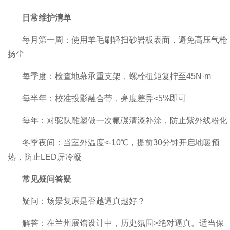
日常维护清单
每月第一周：使用羊毛刷轻扫砂岩板表面，避免高压气枪
扬尘
每季度：检查地幕承重支架，螺栓扭矩复拧至45N·m
每半年：校准投影融合带，亮度差异<5%即可
每年：对驼队雕塑做一次氟碳清漆补涂，防止紫外线粉化
冬季夜间：当室外温度<-10℃，提前30分钟开启地暖预
热，防止LED屏冷凝
常见疑问答疑
疑问：场景复原是否越逼真越好？
解答：在兰州展馆设计中，历史氛围>绝对逼真。适当保