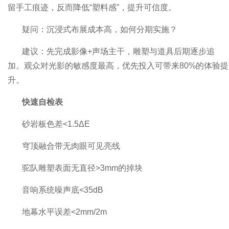
留手工痕迹，反而降低“塑料感”，提升可信度。
疑问：沉浸式布展成本高，如何分期实施？
建议：先完成影像+声场主干，雕塑与道具后期逐步追
加。观众对光影的敏感度最高，优先投入可带来80%的体验提
升。
快速自检表
砂岩板色差<1.5ΔE
穹顶融合带无肉眼可见亮线
驼队雕塑表面无直径>3mm的掉块
音响系统噪声底<35dB
地幕水平误差<2mm/2m