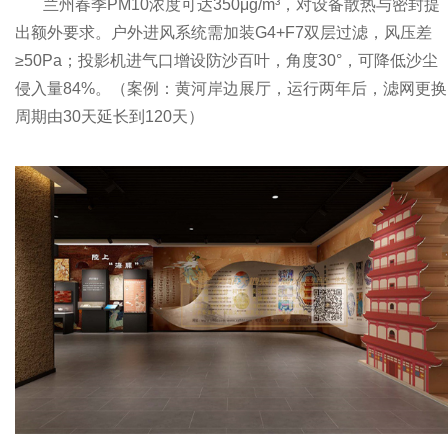
兰州春季PM10浓度可达350μg/m³，对设备散热与密封提
出额外要求。户外进风系统需加装G4+F7双层过滤，风压差
≥50Pa；投影机进气口增设防沙百叶，角度30°，可降低沙尘
侵入量84%。（案例：黄河岸边展厅，运行两年后，滤网更换
周期由30天延长到120天）