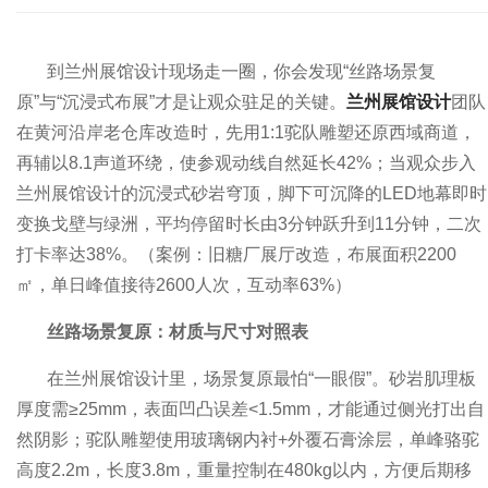
到兰州展馆设计现场走一圈，你会发现“丝路场景复
原”与“沉浸式布展”才是让观众驻足的关键。
兰州展馆设计
团队
在黄河沿岸老仓库改造时，先用1:1驼队雕塑还原西域商道，
再辅以8.1声道环绕，使参观动线自然延长42%；当观众步入
兰州展馆设计的沉浸式砂岩穹顶，脚下可沉降的LED地幕即时
变换戈壁与绿洲，平均停留时长由3分钟跃升到11分钟，二次
打卡率达38%。（案例：旧糖厂展厅改造，布展面积2200
㎡，单日峰值接待2600人次，互动率63%）
丝路场景复原：材质与尺寸对照表
在兰州展馆设计里，场景复原最怕“一眼假”。砂岩肌理板
厚度需≥25mm，表面凹凸误差<1.5mm，才能通过侧光打出自
然阴影；驼队雕塑使用玻璃钢内衬+外覆石膏涂层，单峰骆驼
高度2.2m，长度3.8m，重量控制在480kg以内，方便后期移