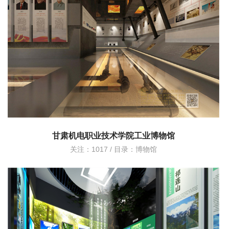
甘肃机电职业技术学院工业博物馆
关注：1017 / 目录：
博物馆