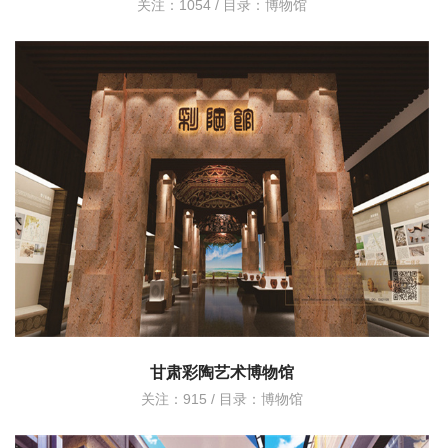
关注：1054 / 目录：
博物馆
甘肃彩陶艺术博物馆
关注：915 / 目录：
博物馆