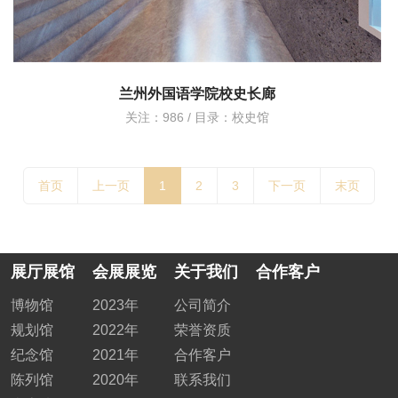
兰州外国语学院校史长廊
关注：986 / 目录：
校史馆
首页
上一页
1
2
3
下一页
末页
展厅展馆
会展展览
关于我们
合作客户
博物馆
2023年
公司简介
规划馆
2022年
荣誉资质
纪念馆
2021年
合作客户
陈列馆
2020年
联系我们